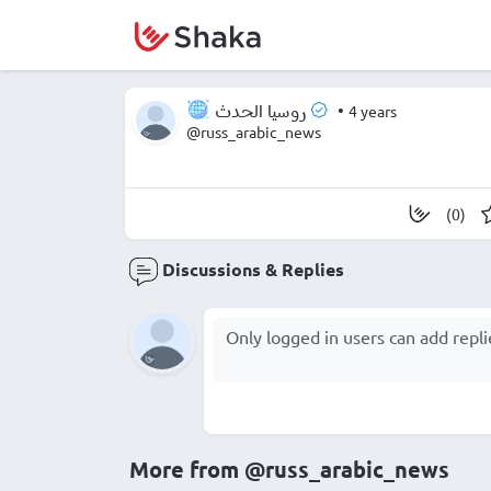
•
4 years
روسيا الحدث
@russ_arabic_news
(0)
Discussions & Replies
More from
@russ_arabic_news