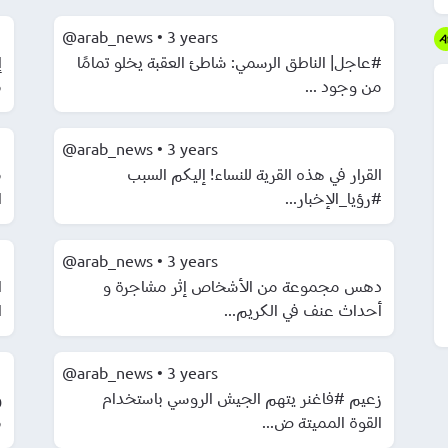
@arab_news
•
3 years
#عاجل| الناطق الرسمي: شاطئ العقبة يخلو تمامًا
من وجود ...
.
@arab_news
•
3 years
القرار في هذه القرية للنساء! إليكم السبب
م
#رؤيا_الإخبار...
.
@arab_news
•
3 years
دهس مجموعة من الأشخاص إثر مشاجرة و
ا
أحداث عنف في الكريم...
.
@arab_news
•
3 years
زعيم #فاغنر يتهم الجيش الروسي باستخدام
و
القوة المميتة ض...
.