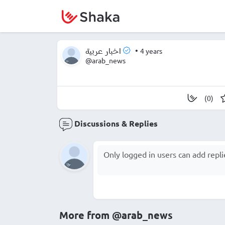
•
4 years
اخبار عربية
@arab_news
(0)
Discussions & Replies
More from
@arab_news