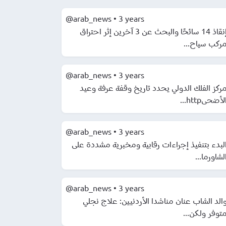
@arab_news
•
3 years
إنقاذ 14 سائحًا والبحث عن 3 آخرين إثر احتراق
مركب سياح..
@arab_news
•
3 years
ركز الفلك الدولي يحدد تاريخ وقفة عرفة وعيد
الأضحىhttp..
@arab_news
•
3 years
لبدء بتنفيذ إجراءات رقابية ومخبرية مشددة على
الشاورما..
@arab_news
•
3 years
الد الشاب عنان مناشدا الأردنيين: علاج نجلي
متوفر ولكن..