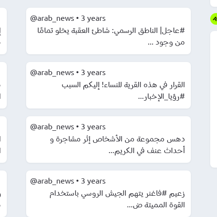
@arab_news
•
3 years
#عاجل| الناطق الرسمي: شاطئ العقبة يخلو تمامًا
من وجود ...
.
@arab_news
•
3 years
القرار في هذه القرية للنساء! إليكم السبب
م
#رؤيا_الإخبار...
.
@arab_news
•
3 years
دهس مجموعة من الأشخاص إثر مشاجرة و
ا
أحداث عنف في الكريم...
.
@arab_news
•
3 years
زعيم #فاغنر يتهم الجيش الروسي باستخدام
و
القوة المميتة ض...
.