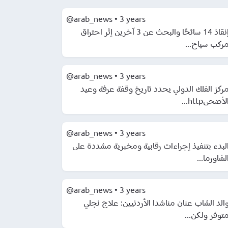
@arab_news
•
3 years
إنقاذ 14 سائحًا والبحث عن 3 آخرين إثر احتراق
مركب سياح..
@arab_news
•
3 years
ركز الفلك الدولي يحدد تاريخ وقفة عرفة وعيد
الأضحىhttp..
@arab_news
•
3 years
لبدء بتنفيذ إجراءات رقابية ومخبرية مشددة على
الشاورما..
@arab_news
•
3 years
الد الشاب عنان مناشدا الأردنيين: علاج نجلي
متوفر ولكن..