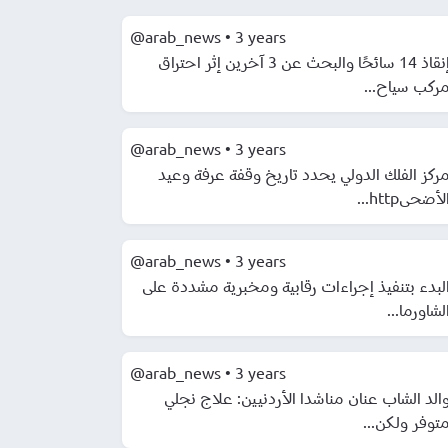
@arab_news
•
3 years
إنقاذ 14 سائحًا والبحث عن 3 آخرين إثر احتراق
ركب سياح...
@arab_news
•
3 years
ركز الفلك الدولي يحدد تاريخ وقفة عرفة وعيد
لأضحىhttp...
@arab_news
•
3 years
لبدء بتنفيذ إجراءات رقابية ومخبرية مشددة على
لشاورما...
@arab_news
•
3 years
الد الشاب عنان مناشدا الأردنيين: علاج نجلي
توفر ولكن...