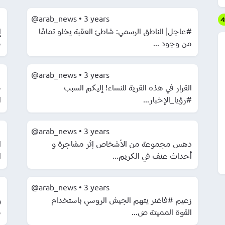
@arab_news
•
3 years
#عاجل| الناطق الرسمي: شاطئ العقبة يخلو تمامًا
من وجود ...
م
@arab_news
•
3 years
القرار في هذه القرية للنساء! إليكم السبب
م
#رؤيا_الإخبار...
ا
@arab_news
•
3 years
دهس مجموعة من الأشخاص إثر مشاجرة و
ا
أحداث عنف في الكريم...
ا
@arab_news
•
3 years
زعيم #فاغنر يتهم الجيش الروسي باستخدام
و
القوة المميتة ض...
م