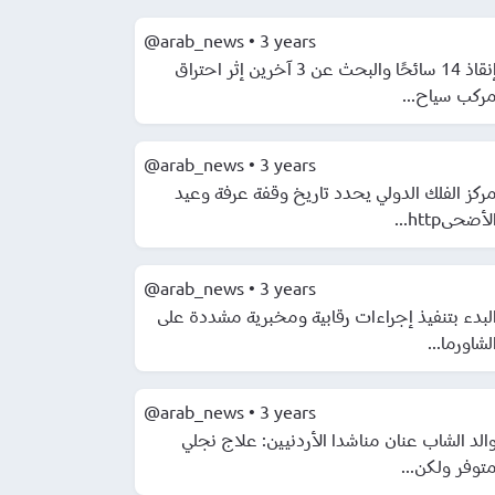
@arab_news
•
3 years
إنقاذ 14 سائحًا والبحث عن 3 آخرين إثر احتراق
ركب سياح...
@arab_news
•
3 years
ركز الفلك الدولي يحدد تاريخ وقفة عرفة وعيد
لأضحىhttp...
@arab_news
•
3 years
لبدء بتنفيذ إجراءات رقابية ومخبرية مشددة على
لشاورما...
@arab_news
•
3 years
الد الشاب عنان مناشدا الأردنيين: علاج نجلي
توفر ولكن...