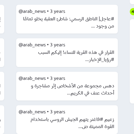
@arab_news
•
3 years
#عاجل| الناطق الرسمي: شاطئ العقبة يخلو تمامًا
من وجود ...
م
@arab_news
•
3 years
القرار في هذه القرية للنساء! إليكم السبب
م
#رؤيا_الإخبار...
ا
@arab_news
•
3 years
دهس مجموعة من الأشخاص إثر مشاجرة و
ا
أحداث عنف في الكريم...
ا
@arab_news
•
3 years
زعيم #فاغنر يتهم الجيش الروسي باستخدام
و
القوة المميتة ض...
م