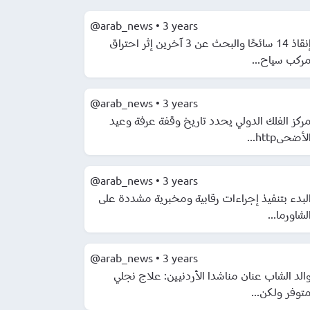
@arab_news
•
3 years
إنقاذ 14 سائحًا والبحث عن 3 آخرين إثر احتراق
ركب سياح...
@arab_news
•
3 years
ركز الفلك الدولي يحدد تاريخ وقفة عرفة وعيد
لأضحىhttp...
@arab_news
•
3 years
لبدء بتنفيذ إجراءات رقابية ومخبرية مشددة على
لشاورما...
@arab_news
•
3 years
الد الشاب عنان مناشدا الأردنيين: علاج نجلي
توفر ولكن...