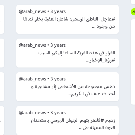
@arab_news
•
3 years
#عاجل| الناطق الرسمي: شاطئ العقبة يخلو تمامًا
من وجود ...
م
@arab_news
•
3 years
القرار في هذه القرية للنساء! إليكم السبب
م
#رؤيا_الإخبار...
ا
@arab_news
•
3 years
دهس مجموعة من الأشخاص إثر مشاجرة و
ا
أحداث عنف في الكريم...
ا
@arab_news
•
3 years
زعيم #فاغنر يتهم الجيش الروسي باستخدام
و
القوة المميتة ض...
م