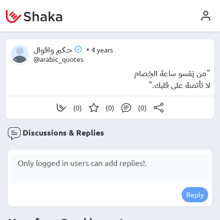
•
4 years
حكم واقوال
@arabic_quotes
"من يَقسو ساعةَ الخِصام
لا تأتمنهُ على قلبك."
(0)
(0)
(0)
Discussions & Replies
Reply