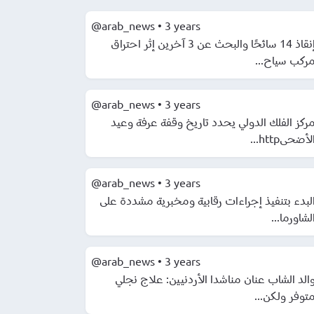
@arab_news
•
3 years
إنقاذ 14 سائحًا والبحث عن 3 آخرين إثر احتراق
ركب سياح...
@arab_news
•
3 years
ركز الفلك الدولي يحدد تاريخ وقفة عرفة وعيد
لأضحىhttp...
@arab_news
•
3 years
لبدء بتنفيذ إجراءات رقابية ومخبرية مشددة على
لشاورما...
@arab_news
•
3 years
الد الشاب عنان مناشدا الأردنيين: علاج نجلي
توفر ولكن...