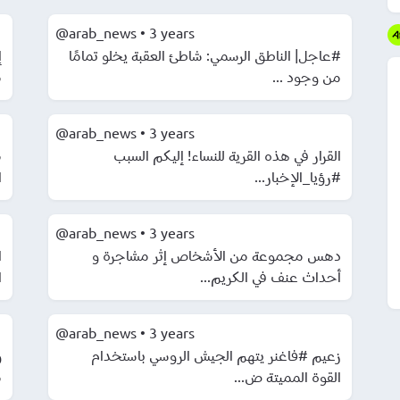
@arab_news
•
3 years
#عاجل| الناطق الرسمي: شاطئ العقبة يخلو تمامًا
من وجود ...
م
@arab_news
•
3 years
القرار في هذه القرية للنساء! إليكم السبب
م
#رؤيا_الإخبار...
ا
@arab_news
•
3 years
دهس مجموعة من الأشخاص إثر مشاجرة و
ا
أحداث عنف في الكريم...
ا
@arab_news
•
3 years
زعيم #فاغنر يتهم الجيش الروسي باستخدام
و
القوة المميتة ض...
م