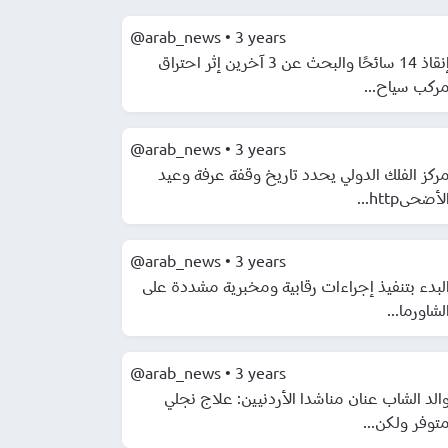
@arab_news
•
3 years
إنقاذ 14 سائحًا والبحث عن 3 آخرين إثر احتراق
ركب سياح...
@arab_news
•
3 years
ركز الفلك الدولي يحدد تاريخ وقفة عرفة وعيد
لأضحىhttp...
@arab_news
•
3 years
لبدء بتنفيذ إجراءات رقابية ومخبرية مشددة على
لشاورما...
@arab_news
•
3 years
الد الشاب عنان مناشدا الأردنيين: علاج نجلي
توفر ولكن...