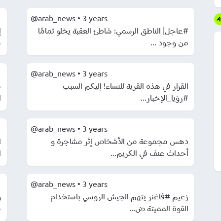
@arab_news
•
3 years
#عاجل| الناطق الرسمي: شاطئ العقبة يخلو تمامًا
من وجود ...
م
@arab_news
•
3 years
القرار في هذه القرية للنساء! إليكم السبب
م
#رؤيا_الإخبار...
ا
@arab_news
•
3 years
دهس مجموعة من الأشخاص إثر مشاجرة و
ا
أحداث عنف في الكريم...
ا
@arab_news
•
3 years
زعيم #فاغنر يتهم الجيش الروسي باستخدام
و
القوة المميتة ض...
م