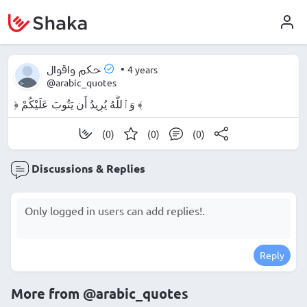
•
4 years
حكم واقوال
@arabic_quotes
﴿ وَٱللَّهُ يُرِيدُ أَن يَتُوبَ عَلَيْكُمْ ﴾
(0)
(0)
(0)
Discussions & Replies
Reply
More from
@arabic_quotes