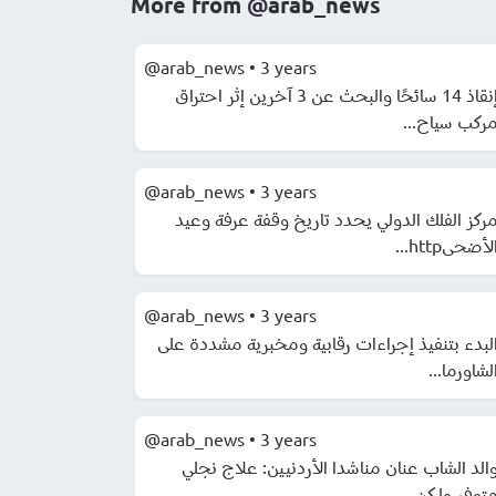
More from
@arab_news
@arab_news
•
3 years
إنقاذ 14 سائحًا والبحث عن 3 آخرين إثر احتراق
ركب سياح...
@arab_news
•
3 years
ركز الفلك الدولي يحدد تاريخ وقفة عرفة وعيد
لأضحىhttp...
@arab_news
•
3 years
لبدء بتنفيذ إجراءات رقابية ومخبرية مشددة على
لشاورما...
@arab_news
•
3 years
الد الشاب عنان مناشدا الأردنيين: علاج نجلي
توفر ولكن...