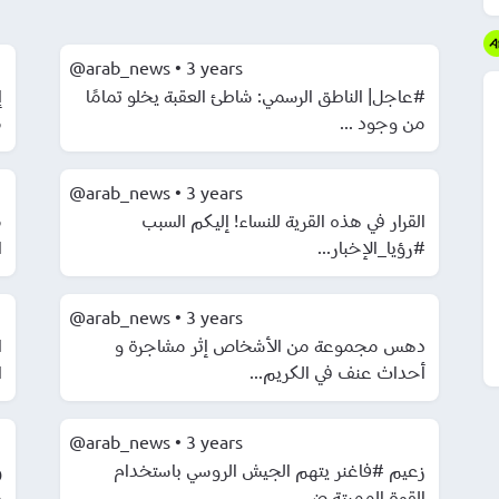
@arab_news
•
3 years
#عاجل| الناطق الرسمي: شاطئ العقبة يخلو تمامًا
من وجود ...
م
@arab_news
•
3 years
القرار في هذه القرية للنساء! إليكم السبب
م
#رؤيا_الإخبار...
ا
@arab_news
•
3 years
دهس مجموعة من الأشخاص إثر مشاجرة و
ا
أحداث عنف في الكريم...
ا
@arab_news
•
3 years
زعيم #فاغنر يتهم الجيش الروسي باستخدام
و
القوة المميتة ض...
م