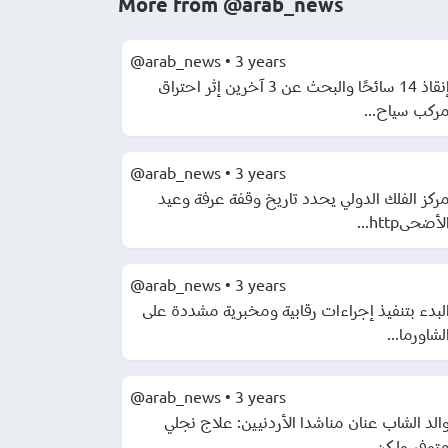
More from
@arab_news
@arab_news
•
3 years
إنقاذ 14 سائحًا والبحث عن 3 آخرين إثر احتراق
ركب سياح...
@arab_news
•
3 years
ركز الفلك الدولي يحدد تاريخ وقفة عرفة وعيد
لأضحىhttp...
@arab_news
•
3 years
لبدء بتنفيذ إجراءات رقابية ومخبرية مشددة على
لشاورما...
@arab_news
•
3 years
الد الشاب عنان مناشدا الأردنيين: علاج نجلي
توفر ولكن...