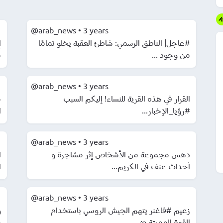
@arab_news
•
3 years
#عاجل| الناطق الرسمي: شاطئ العقبة يخلو تمامًا
من وجود ...
م
@arab_news
•
3 years
القرار في هذه القرية للنساء! إليكم السبب
م
#رؤيا_الإخبار...
ا
@arab_news
•
3 years
دهس مجموعة من الأشخاص إثر مشاجرة و
ا
أحداث عنف في الكريم...
ا
@arab_news
•
3 years
زعيم #فاغنر يتهم الجيش الروسي باستخدام
و
القوة المميتة ض...
م