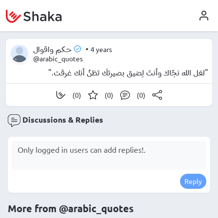
•
4 years
حكم واقوال
@arabic_quotes
"لعَل الله نجّاك وأنتَ لِضيق بصيرتكَ تظنُ أنك غرقت."
(0)
(0)
(0)
Discussions & Replies
Reply
More from
@arabic_quotes