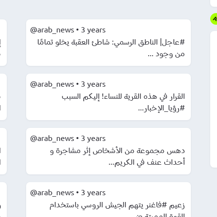
@arab_news
•
3 years
#عاجل| الناطق الرسمي: شاطئ العقبة يخلو تمامًا
من وجود ...
م
@arab_news
•
3 years
القرار في هذه القرية للنساء! إليكم السبب
م
#رؤيا_الإخبار...
ا
@arab_news
•
3 years
دهس مجموعة من الأشخاص إثر مشاجرة و
ا
أحداث عنف في الكريم...
ا
@arab_news
•
3 years
زعيم #فاغنر يتهم الجيش الروسي باستخدام
و
القوة المميتة ض...
م