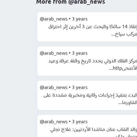
More from
@arab_news
@arab_news
•
3 years
إنقاذ 14 سائحًا والبحث عن 3 آخرين إثر احتراق
ركب سياح...
@arab_news
•
3 years
ركز الفلك الدولي يحدد تاريخ وقفة عرفة وعيد
لأضحىhttp...
@arab_news
•
3 years
لبدء بتنفيذ إجراءات رقابية ومخبرية مشددة على
لشاورما...
@arab_news
•
3 years
الد الشاب عنان مناشدا الأردنيين: علاج نجلي
توفر ولكن...