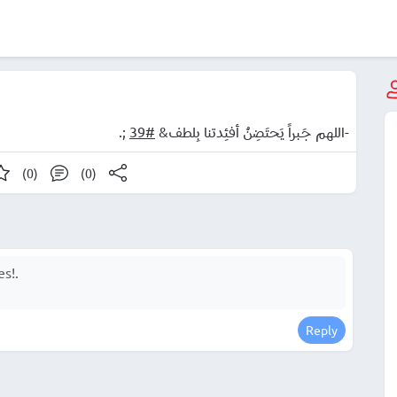
;.
#39
-اللهم جَـبراً يَحتَضِنُ أفئِدتنا بِلطف&
(0)
(0)
Reply